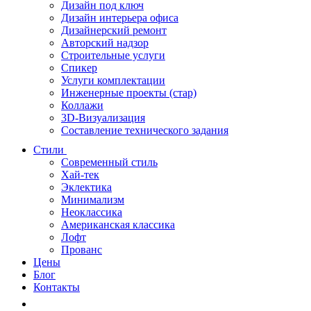
Дизайн под ключ
Дизайн интерьера офиса
Дизайнерский ремонт
Авторский надзор
Строительные услуги
Спикер
Услуги комплектации
Инженерные проекты (стар)
Коллажи
3D-Визуализация
Составление технического задания
Стили
Современный стиль
Хай-тек
Эклектика
Минимализм
Неоклассика
Американская классика
Лофт
Прованс
Цены
Блог
Контакты