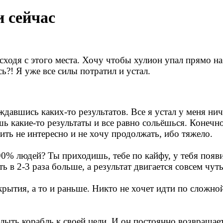
и сейчас
 сходя с этого места. Хочу чтобы хулион упал прямо н
ь?! Я уже все силы потратил и устал.
ождавшись каких-то результатов. Все я устал у меня ни
шь какие-то результаты и все равно сольёшься. Конечно
лить не интересно и не хочу продолжать, ибо тяжело.
90% людей? Ты приходишь, тебе по кайфу, у тебя появ
ь в 2-3 раза больше, а результат двигается совсем чут
крытия, а то и раньше. Никто не хочет идти по сложно
лыть корабль к своей цели. И он постоянно возвращает