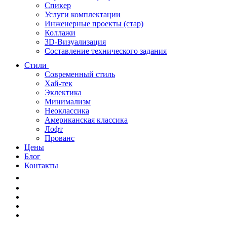
Спикер
Услуги комплектации
Инженерные проекты (стар)
Коллажи
3D-Визуализация
Составление технического задания
Стили
Современный стиль
Хай-тек
Эклектика
Минимализм
Неоклассика
Американская классика
Лофт
Прованс
Цены
Блог
Контакты