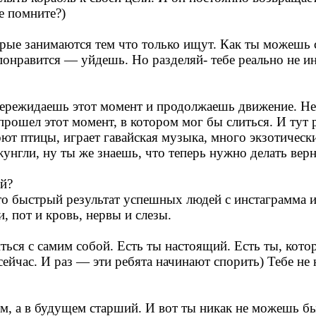
е помните?)
рые занимаются тем что только ищут. Как ты можешь с
понравится — уйдешь. Но разделяй- тебе реально не ин
 пережидаешь этот момент и продолжаешь движение. Не
рошел этот момент, в котором мог бы слиться. И тут р
ют птицы, играет гавайская музыка, много экзотическ
жунгли, ну ты же знаешь, что теперь нужно делать вер
ей?
то быстрый результат успешных людей с инстаграмма 
, пот и кровь, нервы и слезы.
ться с самим собой. Есть ты настоящий. Есть ты, кот
сейчас. И раз — эти ребята начинают спорить) Тебе не
м, а в будущем старший. И вот ты никак не можешь б