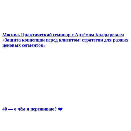
Москва. Практический семинар с Артёмом Болдыревым
«Защита концепции перед клиентом: стратегии для разных
ценовых сегментов»
40 — о чём я переживаю? ❤️