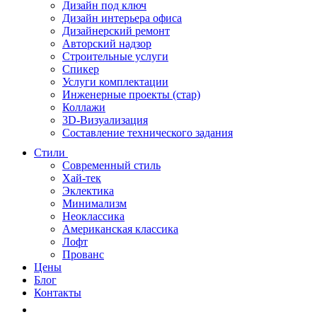
Дизайн под ключ
Дизайн интерьера офиса
Дизайнерский ремонт
Авторский надзор
Строительные услуги
Спикер
Услуги комплектации
Инженерные проекты (стар)
Коллажи
3D-Визуализация
Составление технического задания
Стили
Современный стиль
Хай-тек
Эклектика
Минимализм
Неоклассика
Американская классика
Лофт
Прованс
Цены
Блог
Контакты