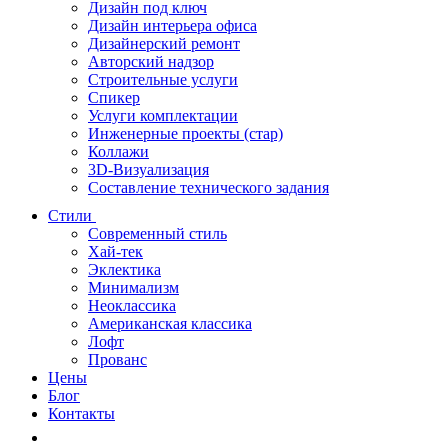
Дизайн под ключ
Дизайн интерьера офиса
Дизайнерский ремонт
Авторский надзор
Строительные услуги
Спикер
Услуги комплектации
Инженерные проекты (стар)
Коллажи
3D-Визуализация
Составление технического задания
Стили
Современный стиль
Хай-тек
Эклектика
Минимализм
Неоклассика
Американская классика
Лофт
Прованс
Цены
Блог
Контакты