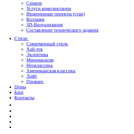
Спикер
Услуги комплектации
Инженерные проекты (стар)
Коллажи
3D-Визуализация
Составление технического задания
Стили
Современный стиль
Хай-тек
Эклектика
Минимализм
Неоклассика
Американская классика
Лофт
Прованс
Цены
Блог
Контакты