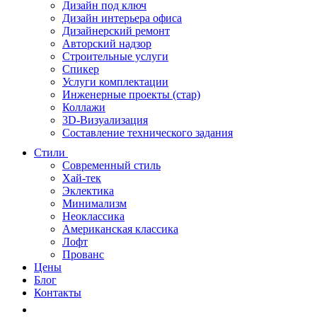
Дизайн под ключ
Дизайн интерьера офиса
Дизайнерский ремонт
Авторский надзор
Строительные услуги
Спикер
Услуги комплектации
Инженерные проекты (стар)
Коллажи
3D-Визуализация
Составление технического задания
Стили
Современный стиль
Хай-тек
Эклектика
Минимализм
Неоклассика
Американская классика
Лофт
Прованс
Цены
Блог
Контакты