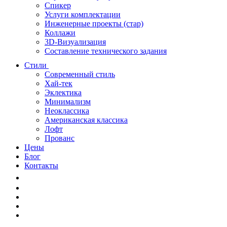
Спикер
Услуги комплектации
Инженерные проекты (стар)
Коллажи
3D-Визуализация
Составление технического задания
Стили
Современный стиль
Хай-тек
Эклектика
Минимализм
Неоклассика
Американская классика
Лофт
Прованс
Цены
Блог
Контакты