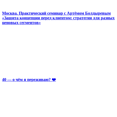
Москва. Практический семинар с Артёмом Болдыревым
«Защита концепции перед клиентом: стратегии для разных
ценовых сегментов»
40 — о чём я переживаю? ❤️