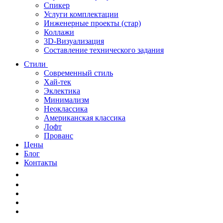
Спикер
Услуги комплектации
Инженерные проекты (стар)
Коллажи
3D-Визуализация
Составление технического задания
Стили
Современный стиль
Хай-тек
Эклектика
Минимализм
Неоклассика
Американская классика
Лофт
Прованс
Цены
Блог
Контакты