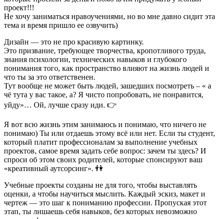
проект!!!
Не хочу заниматься нравоучениями, но во мне давно сидит эта
тема и время пришло ее озвучить)
Дизайн — это не про красивую картинку.
Это призвание, требующее творчества, кропотливого труда,
знания психологии, технических навыков и глубокого
понимания того, как пространство влияют на жизнь людей и
что ты за это ответственен.
Тут вообще не может быть людей, зашедших посмотреть – « а
чё тута у вас такое, а? Я чисто попробовать, не понравится,
уйду»… Ой, лучше сразу иди. 👉
Я вот всю жизнь этим занимаюсь и понимаю, что ничего не
понимаю) Ты или отдаешь этому всё или нет. Если ты студент,
который платит профессионалам за выполнение учебных
проектов, самое время задать себе вопрос: зачем ты здесь? И
спроси об этом своих родителей, которые спонсируют ваш
«креативный аутсорсинг». 👫
Учебные проекты созданы не для того, чтобы выставлять
оценки, а чтобы научиться мыслить. Каждый эскиз, макет и
чертеж — это шаг к пониманию профессии. Пропуская этот
этап, ты лишаешь себя навыков, без которых невозможно