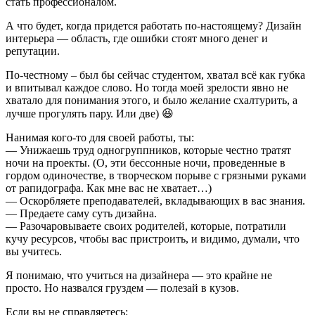
стать профессионалом.
А что будет, когда придется работать по-настоящему? Дизайн
интерьера — область, где ошибки стоят много денег и
репутации.
По-честному – был бы сейчас студентом, хватал всё как губка
и впитывал каждое слово. Но тогда моей зрелости явно не
хватало для понимания этого, и было желание схалтурить, а
лучше прогулять пару. Или две) 😆
Нанимая кого-то для своей работы, ты:
— Унижаешь труд одногруппников, которые честно тратят
ночи на проекты. (О, эти бессонные ночи, проведенные в
гордом одиночестве, в творческом порыве с грязными руками
от рапидографа. Как мне вас не хватает…)
— Оскорбляете преподавателей, вкладывающих в вас знания.
— Предаете саму суть дизайна.
— Разочаровываете своих родителей, которые, потратили
кучу ресурсов, чтобы вас пристроить, и видимо, думали, что
вы учитесь.
Я понимаю, что учиться на дизайнера — это крайне не
просто. Но назвался груздем — полезай в кузов.
Если вы не справляетесь: