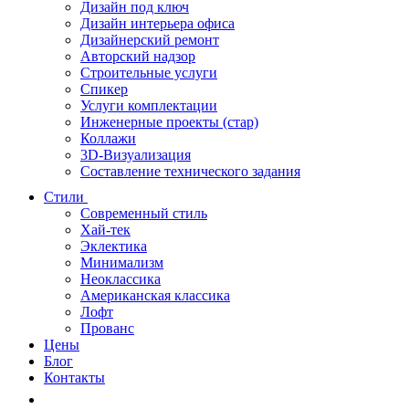
Дизайн под ключ
Дизайн интерьера офиса
Дизайнерский ремонт
Авторский надзор
Строительные услуги
Спикер
Услуги комплектации
Инженерные проекты (стар)
Коллажи
3D-Визуализация
Составление технического задания
Стили
Современный стиль
Хай-тек
Эклектика
Минимализм
Неоклассика
Американская классика
Лофт
Прованс
Цены
Блог
Контакты