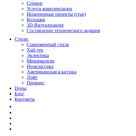
Спикер
Услуги комплектации
Инженерные проекты (стар)
Коллажи
3D-Визуализация
Составление технического задания
Стили
Современный стиль
Хай-тек
Эклектика
Минимализм
Неоклассика
Американская классика
Лофт
Прованс
Цены
Блог
Контакты