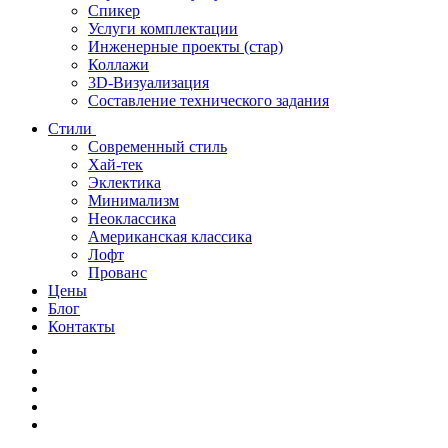
Спикер
Услуги комплектации
Инженерные проекты (стар)
Коллажи
3D-Визуализация
Составление технического задания
Стили
Современный стиль
Хай-тек
Эклектика
Минимализм
Неоклассика
Американская классика
Лофт
Прованс
Цены
Блог
Контакты