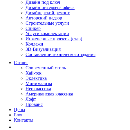
Дизайн под ключ
Дизайн интерьера офиса
Дизайнерский ремонт
Авторский надзор
Строительные услуги
Спикер
Услуги комплектации
Инженерные проекты (стар)
Коллажи
3D-Визуализация
Составление технического задания
Стили
Современный стиль
Хай-тек
Эклектика
Минимализм
Неоклассика
Американская классика
Лофт
Прованс
Цены
Блог
Контакты