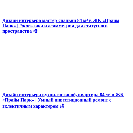
Дизайн интерьера мастер-спальни 84 м² в ЖК «Прайм
Парк» | Эклектика и асимметрия для статусного
пространства 🎨
Дизайн интерьера кухни-гостиной, квартира 84 м² в ЖК
«Прайм Парк» | Умный инвестиционный ремонт с
эклектичным характером 💰