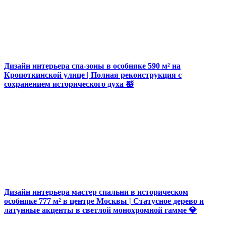
Дизайн интерьера спа-зоны в особняке 590 м² на
Кропоткинской улице | Полная реконструкция с
сохранением исторического духа 🛀
Дизайн интерьера мастер спальни в историческом
особняке 777 м² в центре Москвы | Статусное дерево и
латунные акценты в светлой монохромной гамме 💎