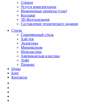
Спикер
Услуги комплектации
Инженерные проекты (стар)
Коллажи
3D-Визуализация
Составление технического задания
Стили
Современный стиль
Хай-тек
Эклектика
Минимализм
Неоклассика
Американская классика
Лофт
Прованс
Цены
Блог
Контакты