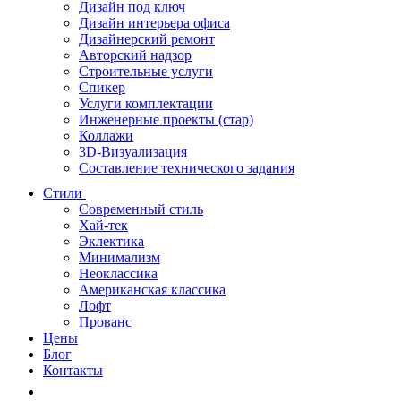
Дизайн под ключ
Дизайн интерьера офиса
Дизайнерский ремонт
Авторский надзор
Строительные услуги
Спикер
Услуги комплектации
Инженерные проекты (стар)
Коллажи
3D-Визуализация
Составление технического задания
Стили
Современный стиль
Хай-тек
Эклектика
Минимализм
Неоклассика
Американская классика
Лофт
Прованс
Цены
Блог
Контакты