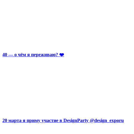
40 — о чём я переживаю? ❤️
20 марта я приму участие в DesignParty @design_exporu