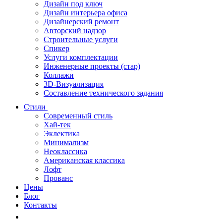
Дизайн под ключ
Дизайн интерьера офиса
Дизайнерский ремонт
Авторский надзор
Строительные услуги
Спикер
Услуги комплектации
Инженерные проекты (стар)
Коллажи
3D-Визуализация
Составление технического задания
Стили
Современный стиль
Хай-тек
Эклектика
Минимализм
Неоклассика
Американская классика
Лофт
Прованс
Цены
Блог
Контакты