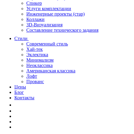
Спикер
Услуги комплектации
Инженерные проекты (стар)
Коллажи
3D-Визуализация
Составление технического задания
Стили
Современный стиль
Хай-тек
Эклектика
Минимализм
Неоклассика
Американская классика
Лофт
Прованс
Цены
Блог
Контакты