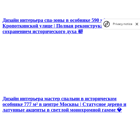
Дизайн интерьера спа-зоны в особняке 590 м² на
Privacy notice
Кропоткинской улице | Полная реконструкция с
сохранением исторического духа 🛀
Дизайн интерьера мастер спальни в историческом
особняке 777 м² в центре Москвы | Статусное дерево и
латунные акценты в светлой монохромной гамме 💎