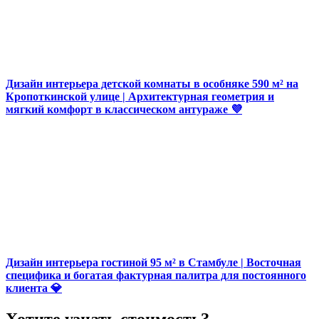
Дизайн интерьера детской комнаты в особняке 590 м² на
Кропоткинской улице | Архитектурная геометрия и
мягкий комфорт в классическом антураже 💜
Дизайн интерьера гостиной 95 м² в Стамбуле | Восточная
специфика и богатая фактурная палитра для постоянного
клиента 💎
Хотите узнать стоимость?