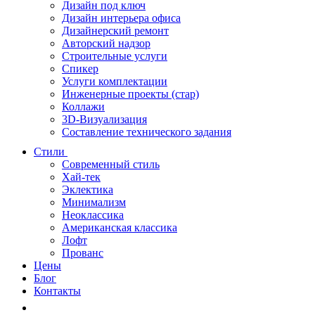
Дизайн под ключ
Дизайн интерьера офиса
Дизайнерский ремонт
Авторский надзор
Строительные услуги
Спикер
Услуги комплектации
Инженерные проекты (стар)
Коллажи
3D-Визуализация
Составление технического задания
Стили
Современный стиль
Хай-тек
Эклектика
Минимализм
Неоклассика
Американская классика
Лофт
Прованс
Цены
Блог
Контакты