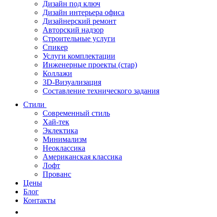
Дизайн под ключ
Дизайн интерьера офиса
Дизайнерский ремонт
Авторский надзор
Строительные услуги
Спикер
Услуги комплектации
Инженерные проекты (стар)
Коллажи
3D-Визуализация
Составление технического задания
Стили
Современный стиль
Хай-тек
Эклектика
Минимализм
Неоклассика
Американская классика
Лофт
Прованс
Цены
Блог
Контакты