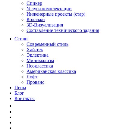
Спикер
Услуги комплектации
Инженерные проекты (стар)
Коллажи
3D-Визуализация
Составление технического задания
Стили
Современный стиль
Хай-тек
Эклектика
Минимализм
Неоклассика
Американская классика
Лофт
Прованс
Цены
Блог
Контакты