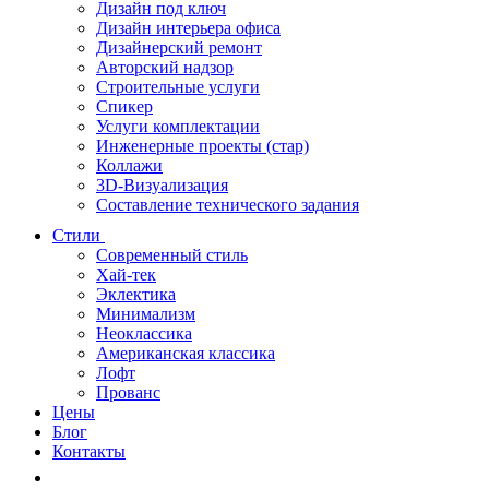
Дизайн под ключ
Дизайн интерьера офиса
Дизайнерский ремонт
Авторский надзор
Строительные услуги
Спикер
Услуги комплектации
Инженерные проекты (стар)
Коллажи
3D-Визуализация
Составление технического задания
Стили
Современный стиль
Хай-тек
Эклектика
Минимализм
Неоклассика
Американская классика
Лофт
Прованс
Цены
Блог
Контакты