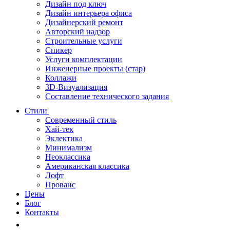
Дизайн под ключ
Дизайн интерьера офиса
Дизайнерский ремонт
Авторский надзор
Строительные услуги
Спикер
Услуги комплектации
Инженерные проекты (стар)
Коллажи
3D-Визуализация
Составление технического задания
Стили
Современный стиль
Хай-тек
Эклектика
Минимализм
Неоклассика
Американская классика
Лофт
Прованс
Цены
Блог
Контакты