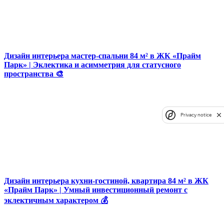
Дизайн интерьера мастер-спальни 84 м² в ЖК «Прайм
Парк» | Эклектика и асимметрия для статусного
пространства 🎨
Privacy notice
Дизайн интерьера кухни-гостиной, квартира 84 м² в ЖК
«Прайм Парк» | Умный инвестиционный ремонт с
эклектичным характером 💰