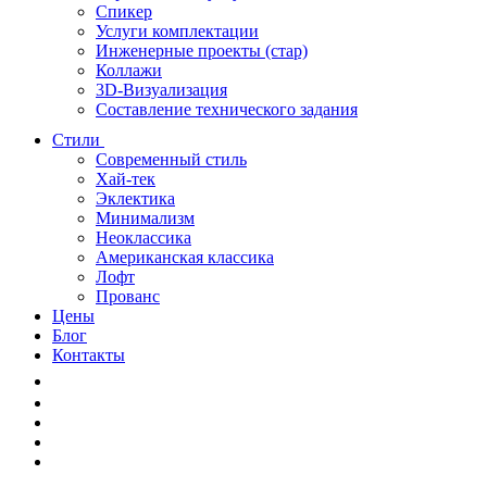
Спикер
Услуги комплектации
Инженерные проекты (стар)
Коллажи
3D-Визуализация
Составление технического задания
Стили
Современный стиль
Хай-тек
Эклектика
Минимализм
Неоклассика
Американская классика
Лофт
Прованс
Цены
Блог
Контакты