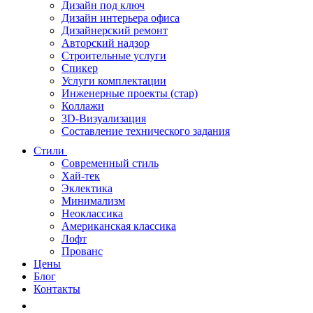
Дизайн под ключ
Дизайн интерьера офиса
Дизайнерский ремонт
Авторский надзор
Строительные услуги
Спикер
Услуги комплектации
Инженерные проекты (стар)
Коллажи
3D-Визуализация
Составление технического задания
Стили
Современный стиль
Хай-тек
Эклектика
Минимализм
Неоклассика
Американская классика
Лофт
Прованс
Цены
Блог
Контакты