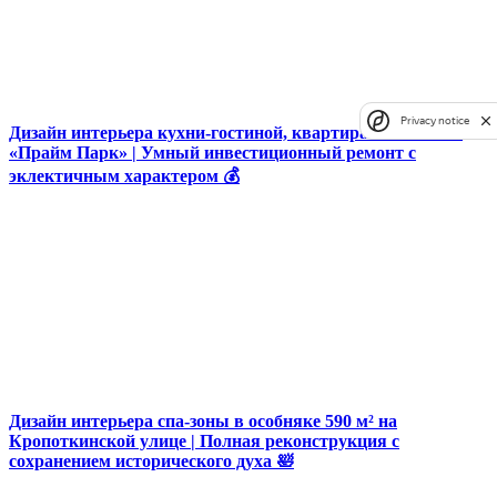
Privacy notice
Дизайн интерьера кухни-гостиной, квартира 84 м² в ЖК
«Прайм Парк» | Умный инвестиционный ремонт с
эклектичным характером 💰
Дизайн интерьера спа-зоны в особняке 590 м² на
Кропоткинской улице | Полная реконструкция с
сохранением исторического духа 🛀