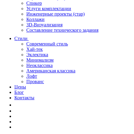
Спикер
Услуги комплектации
Инженерные проекты (стар)
Коллажи
3D-Визуализация
Составление технического задания
Стили
Современный стиль
Хай-тек
Эклектика
Минимализм
Неоклассика
Американская классика
Лофт
Прованс
Цены
Блог
Контакты