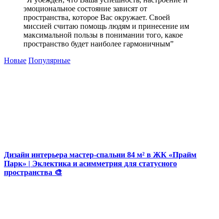
эмоциональное состояние зависят от
пространства, которое Вас окружает. Своей
миссией считаю помощь людям и принесение им
максимальной пользы в понимании того, какое
пространство будет наиболее гармоничным”
Новые
Популярные
Дизайн интерьера мастер-спальни 84 м² в ЖК «Прайм
Парк» | Эклектика и асимметрия для статусного
пространства 🎨