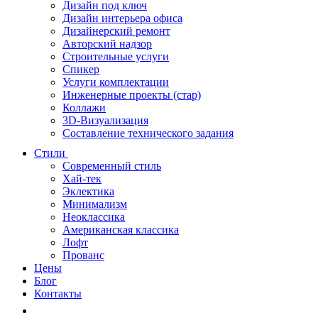
Дизайн под ключ
Дизайн интерьера офиса
Дизайнерский ремонт
Авторский надзор
Строительные услуги
Спикер
Услуги комплектации
Инженерные проекты (стар)
Коллажи
3D-Визуализация
Составление технического задания
Стили
Современный стиль
Хай-тек
Эклектика
Минимализм
Неоклассика
Американская классика
Лофт
Прованс
Цены
Блог
Контакты