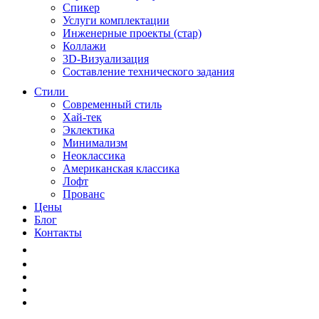
Спикер
Услуги комплектации
Инженерные проекты (стар)
Коллажи
3D-Визуализация
Составление технического задания
Стили
Современный стиль
Хай-тек
Эклектика
Минимализм
Неоклассика
Американская классика
Лофт
Прованс
Цены
Блог
Контакты