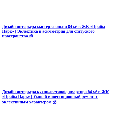
Дизайн интерьера мастер-спальни 84 м² в ЖК «Прайм
Парк» | Эклектика и асимметрия для статусного
пространства 🎨
Дизайн интерьера кухни-гостиной, квартира 84 м² в ЖК
«Прайм Парк» | Умный инвестиционный ремонт с
эклектичным характером 💰