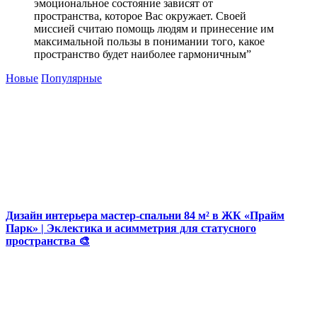
эмоциональное состояние зависят от
пространства, которое Вас окружает. Своей
миссией считаю помощь людям и принесение им
максимальной пользы в понимании того, какое
пространство будет наиболее гармоничным”
Новые
Популярные
Дизайн интерьера мастер-спальни 84 м² в ЖК «Прайм
Парк» | Эклектика и асимметрия для статусного
пространства 🎨