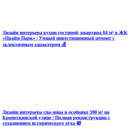
Дизайн интерьера кухни-гостиной, квартира 84 м² в ЖК
«Прайм Парк» | Умный инвестиционный ремонт с
эклектичным характером 💰
Дизайн интерьера спа-зоны в особняке 590 м² на
Кропоткинской улице | Полная реконструкция с
сохранением исторического духа 🛀