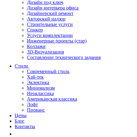
Дизайн под ключ
Дизайн интерьера офиса
Дизайнерский ремонт
Авторский надзор
Строительные услуги
Спикер
Услуги комплектации
Инженерные проекты (стар)
Коллажи
3D-Визуализация
Составление технического задания
Стили
Современный стиль
Хай-тек
Эклектика
Минимализм
Неоклассика
Американская классика
Лофт
Прованс
Цены
Блог
Контакты