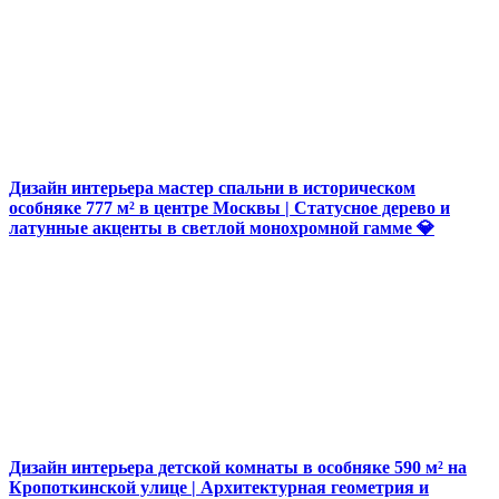
Дизайн интерьера мастер спальни в историческом
особняке 777 м² в центре Москвы | Статусное дерево и
латунные акценты в светлой монохромной гамме 💎
Дизайн интерьера детской комнаты в особняке 590 м² на
Кропоткинской улице | Архитектурная геометрия и