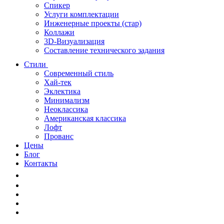
Спикер
Услуги комплектации
Инженерные проекты (стар)
Коллажи
3D-Визуализация
Составление технического задания
Стили
Современный стиль
Хай-тек
Эклектика
Минимализм
Неоклассика
Американская классика
Лофт
Прованс
Цены
Блог
Контакты