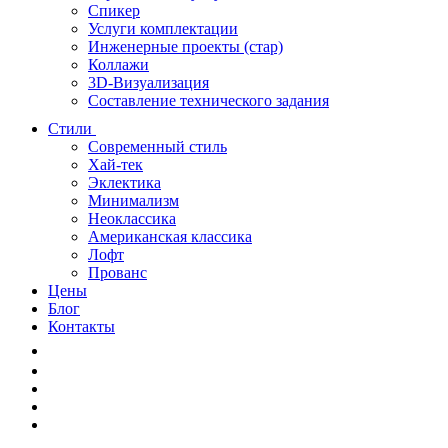
Спикер
Услуги комплектации
Инженерные проекты (стар)
Коллажи
3D-Визуализация
Составление технического задания
Стили
Современный стиль
Хай-тек
Эклектика
Минимализм
Неоклассика
Американская классика
Лофт
Прованс
Цены
Блог
Контакты