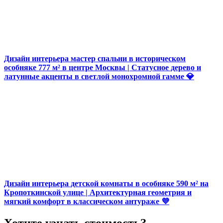
Дизайн интерьера мастер спальни в историческом
особняке 777 м² в центре Москвы | Статусное дерево и
латунные акценты в светлой монохромной гамме 💎
Дизайн интерьера детской комнаты в особняке 590 м² на
Кропоткинской улице | Архитектурная геометрия и
мягкий комфорт в классическом антураже 💜
Хотите узнать стоимость?