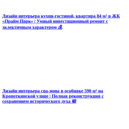
Дизайн интерьера кухни-гостиной, квартира 84 м² в ЖК
«Прайм Парк» | Умный инвестиционный ремонт с
эклектичным характером 💰
Дизайн интерьера спа-зоны в особняке 590 м² на
Кропоткинской улице | Полная реконструкция с
сохранением исторического духа 🛀