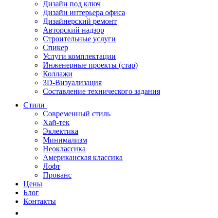
Дизайн под ключ
Дизайн интерьера офиса
Дизайнерский ремонт
Авторский надзор
Строительные услуги
Спикер
Услуги комплектации
Инженерные проекты (стар)
Коллажи
3D-Визуализация
Составление технического задания
Стили
Современный стиль
Хай-тек
Эклектика
Минимализм
Неоклассика
Американская классика
Лофт
Прованс
Цены
Блог
Контакты