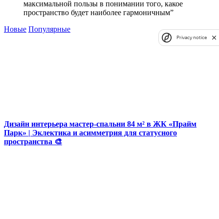
максимальной пользы в понимании того, какое
пространство будет наиболее гармоничным”
Новые
Популярные
Privacy notice
Дизайн интерьера мастер-спальни 84 м² в ЖК «Прайм
Парк» | Эклектика и асимметрия для статусного
пространства 🎨