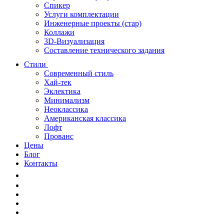
Спикер
Услуги комплектации
Инженерные проекты (стар)
Коллажи
3D-Визуализация
Составление технического задания
Стили
Современный стиль
Хай-тек
Эклектика
Минимализм
Неоклассика
Американская классика
Лофт
Прованс
Цены
Блог
Контакты