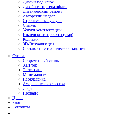
Дизайн под ключ
Дизайн интерьера офиса
Дизайнерский ремонт
Авторский надзор
Строительные услуги
Спикер
Услуги комплектации
Инженерные проекты (стар)
Коллажи
3D-Визуализация
Составление технического задания
Стили
Современный стиль
Хай-тек
Эклектика
Минимализм
Неоклассика
Американская классика
Лофт
Прованс
Цены
Блог
Контакты