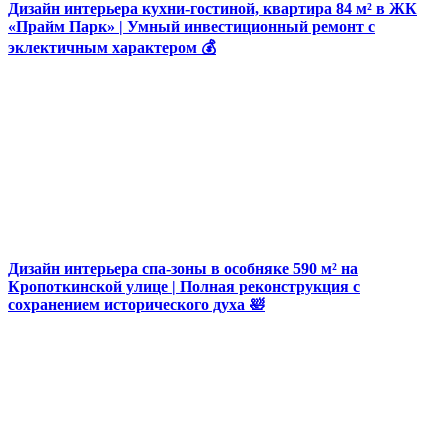
Дизайн интерьера кухни-гостиной, квартира 84 м² в ЖК
«Прайм Парк» | Умный инвестиционный ремонт с
эклектичным характером 💰
Дизайн интерьера спа-зоны в особняке 590 м² на
Кропоткинской улице | Полная реконструкция с
сохранением исторического духа 🛀