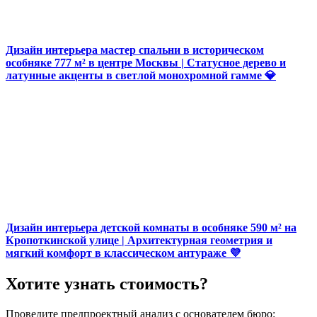
Дизайн интерьера мастер спальни в историческом
особняке 777 м² в центре Москвы | Статусное дерево и
латунные акценты в светлой монохромной гамме 💎
Дизайн интерьера детской комнаты в особняке 590 м² на
Кропоткинской улице | Архитектурная геометрия и
мягкий комфорт в классическом антураже 💜
Хотите узнать стоимость?
Проведите предпроектный анализ с основателем бюро: