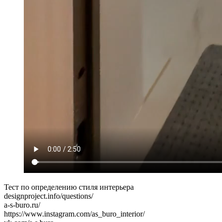
Тест по определению стиля интерьера
designproject.info/questions/
a-s-buro.ru/
https://www.instagram.com/as_buro_interior/