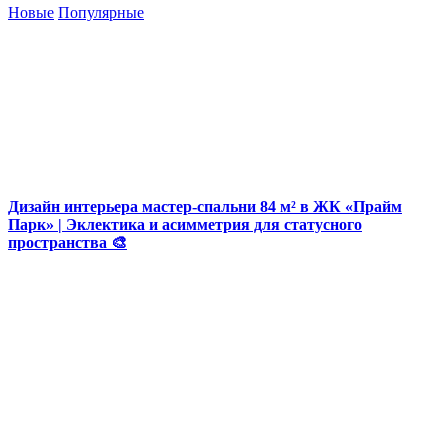
Новые
Популярные
Дизайн интерьера мастер-спальни 84 м² в ЖК «Прайм
Парк» | Эклектика и асимметрия для статусного
пространства 🎨