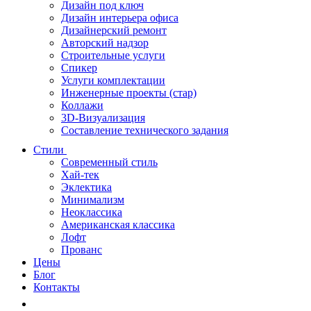
Дизайн под ключ
Дизайн интерьера офиса
Дизайнерский ремонт
Авторский надзор
Строительные услуги
Спикер
Услуги комплектации
Инженерные проекты (стар)
Коллажи
3D-Визуализация
Составление технического задания
Стили
Современный стиль
Хай-тек
Эклектика
Минимализм
Неоклассика
Американская классика
Лофт
Прованс
Цены
Блог
Контакты