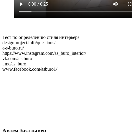
Тест по определению стиля интерьера
designproject.info/questions/
a-s-buro.ru/
https://www.instagram.com/as_buro_interior/
vk.com/a.s.buro
t.me/as_buro
www.facebook.com/asburo1/
Артем Болдырев