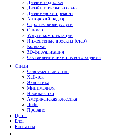
Дизайн под ключ
Дизайн интерьера офиса
Дизайнерский ремонт
Авторский надзор
Строительные услуги
Спикер
Услуги комплектации
Инженерные проекты (стар)
Коллажи
3D-Визуализация
Составление технического задания
Стили
Современный стиль
Хай-тек
Эклектика
Минимализм
Неоклассика
Американская классика
Лофт
Прованс
Цены
Блог
Контакты