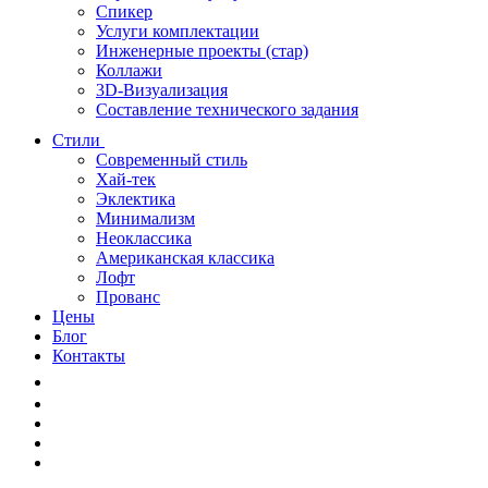
Спикер
Услуги комплектации
Инженерные проекты (стар)
Коллажи
3D-Визуализация
Составление технического задания
Стили
Современный стиль
Хай-тек
Эклектика
Минимализм
Неоклассика
Американская классика
Лофт
Прованс
Цены
Блог
Контакты