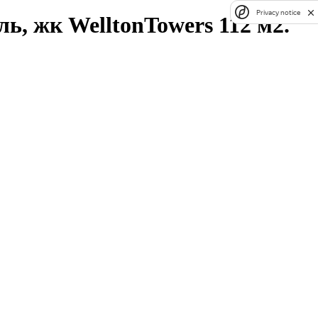
Privacy notice
ь, жк WelltonTowers 112 м2.