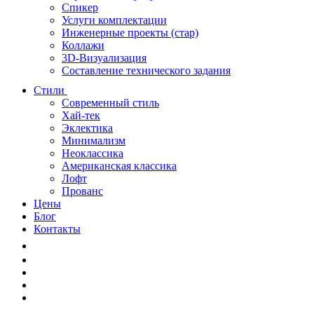
Спикер
Услуги комплектации
Инженерные проекты (стар)
Коллажи
3D-Визуализация
Составление технического задания
Стили
Современный стиль
Хай-тек
Эклектика
Минимализм
Неоклассика
Американская классика
Лофт
Прованс
Цены
Блог
Контакты