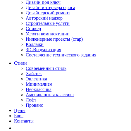
Дизайн под ключ
Дизайн интерьера офиса
Дизайнерский ремонт
Авторский надзор
Строительные услуги
Спикер
Услуги комплектации
Инженерные проекты (стар)
Коллажи
3D-Визуализация
Составление технического задания
Стили
Современный стиль
Хай-тек
Эклектика
Минимализм
Неоклассика
Американская классика
Лофт
Прованс
Цены
Блог
Контакты