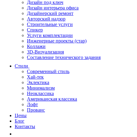
Дизайн под ключ
Дизайн интерьера офиса
Дизайнерский ремонт
Авторский надзор
Строительные услуги
Спикер
Услуги комплектации
Инженерные проекты (стар)
Коллажи
3D-Визуализация
Составление технического задания
Стили
Современный стиль
Хай-тек
Эклектика
Минимализм
Неоклассика
Американская классика
Лофт
Прованс
Цены
Блог
Контакты