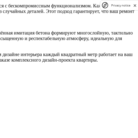
ется с бескомпромиссным функционализмом. Каждое решение в
Privacy notice
 случайных деталей. Этот подход гарантирует, что ваш ремонт
ончённая имитация бетона формируют многослойную, тактильно
 насыщенную и респектабельную атмосферу, идеальную для
ом дизайне интерьера каждый квадратный метр работает на ваш
аказе комплексного дизайн-проекта квартиры.