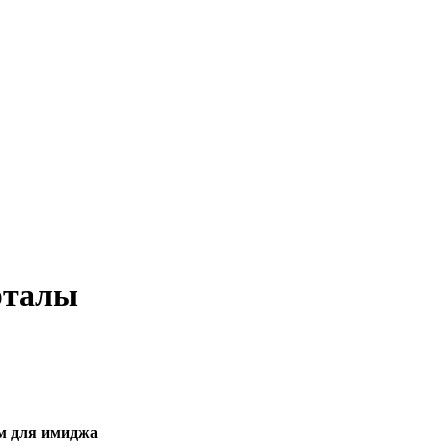
рталы
ом для имиджа