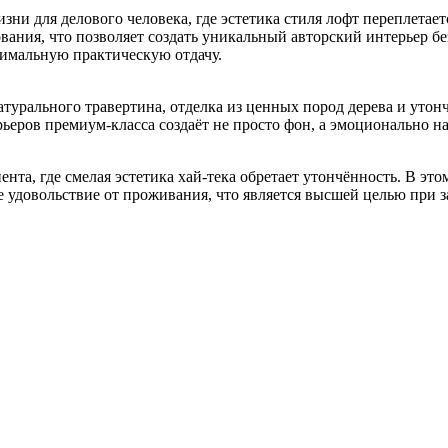
ни для делового человека, где эстетика стиля лофт переплета
ния, что позволяет создать уникальный авторский интерьер без
симальную практическую отдачу.
атурального травертина, отделка из ценных пород дерева и ут
ерьеров премиум-класса создаёт не просто фон, а эмоционально
нта, где смелая эстетика хай-тека обретает утончённость. В эт
 удовольствие от проживания, что является высшей целью при з