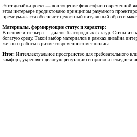
Этот дизайн-проект — воплощение философии современной жиз
этом интерьере продиктовано принципом разумного проектирова
премиум-класса обеспечит целостный визуальный образ и мак
Материалы, формирующие статус и характер:
В основе интерьера — диалог благородных фактур. Стены из н
богатую среду. Такой выбор материалов в рамках дизайна инт
жизни и работы в ритме современного мегаполиса.
Итог:
Интеллектуальное пространство для требовательного клие
комфорт, укрепляет деловую репутацию и приносит ежедневное