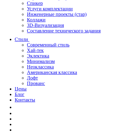
Спикер
Услуги комплектации
Инженерные проекты (стар)
Коллажи
3D-Визуализация
Составление технического задания
Стили
Современный стиль
Хай-тек
Эклектика
Минимализм
Неоклассика
Американская классика
Лофт
Прованс
Цены
Блог
Контакты