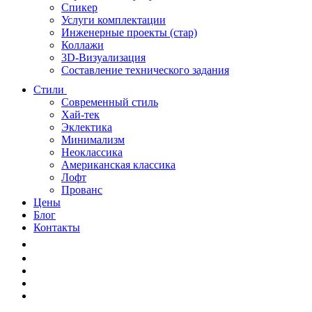
Спикер
Услуги комплектации
Инженерные проекты (стар)
Коллажи
3D-Визуализация
Составление технического задания
Стили
Современный стиль
Хай-тек
Эклектика
Минимализм
Неоклассика
Американская классика
Лофт
Прованс
Цены
Блог
Контакты