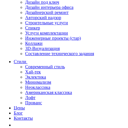
Дизайн под ключ
Дизайн интерьера офиса
Дизайнерский ремонт
Авторский надзор
Строительные услуги
Спикер
Услуги комплектации
Инженерные проекты (стар)
Коллажи
3D-Визуализация
Составление технического задания
Стили
Современный стиль
Хай-тек
Эклектика
Минимализм
Неоклассика
Американская классика
Лофт
Прованс
Цены
Блог
Контакты