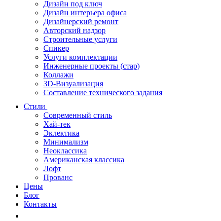
Дизайн под ключ
Дизайн интерьера офиса
Дизайнерский ремонт
Авторский надзор
Строительные услуги
Спикер
Услуги комплектации
Инженерные проекты (стар)
Коллажи
3D-Визуализация
Составление технического задания
Стили
Современный стиль
Хай-тек
Эклектика
Минимализм
Неоклассика
Американская классика
Лофт
Прованс
Цены
Блог
Контакты