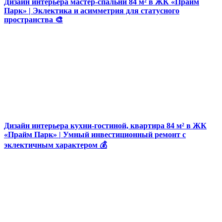
Дизайн интерьера мастер-спальни 84 м² в ЖК «Прайм
Парк» | Эклектика и асимметрия для статусного
пространства 🎨
Дизайн интерьера кухни-гостиной, квартира 84 м² в ЖК
«Прайм Парк» | Умный инвестиционный ремонт с
эклектичным характером 💰