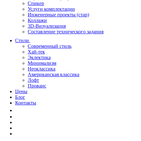
Спикер
Услуги комплектации
Инженерные проекты (стар)
Коллажи
3D-Визуализация
Составление технического задания
Стили
Современный стиль
Хай-тек
Эклектика
Минимализм
Неоклассика
Американская классика
Лофт
Прованс
Цены
Блог
Контакты