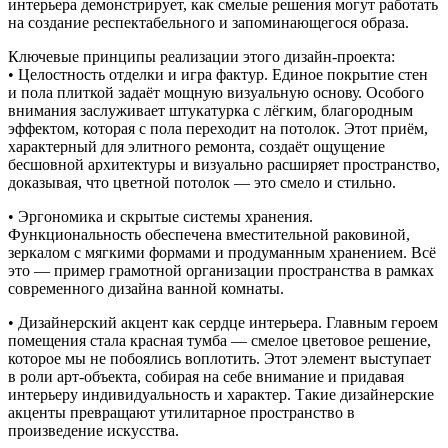
интерьера демонстрирует, как смелые решения могут работать
на создание респектабельного и запоминающегося образа.
Ключевые принципы реализации этого дизайн-проекта:
• Целостность отделки и игра фактур. Единое покрытие стен
и пола плиткой задаёт мощную визуальную основу. Особого
внимания заслуживает штукатурка с лёгким, благородным
эффектом, которая с пола переходит на потолок. Этот приём,
характерный для элитного ремонта, создаёт ощущение
бесшовной архитектуры и визуально расширяет пространство,
доказывая, что цветной потолок — это смело и стильно.
• Эргономика и скрытые системы хранения.
Функциональность обеспечена вместительной раковиной,
зеркалом с мягкими формами и продуманным хранением. Всё
это — пример грамотной организации пространства в рамках
современного дизайна ванной комнаты.
• Дизайнерский акцент как сердце интерьера. Главным героем
помещения стала красная тумба — смелое цветовое решение,
которое мы не побоялись воплотить. Этот элемент выступает
в роли арт-объекта, собирая на себе внимание и придавая
интерьеру индивидуальность и характер. Такие дизайнерские
акценты превращают утилитарное пространство в
произведение искусства.