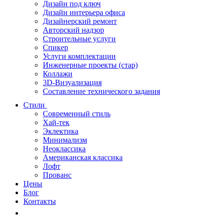
Дизайн под ключ
Дизайн интерьера офиса
Дизайнерский ремонт
Авторский надзор
Строительные услуги
Спикер
Услуги комплектации
Инженерные проекты (стар)
Коллажи
3D-Визуализация
Составление технического задания
Стили
Современный стиль
Хай-тек
Эклектика
Минимализм
Неоклассика
Американская классика
Лофт
Прованс
Цены
Блог
Контакты