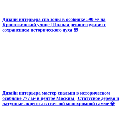
Дизайн интерьера спа-зоны в особняке 590 м² на
Кропоткинской улице | Полная реконструкция с
сохранением исторического духа 🛀
Дизайн интерьера мастер спальни в историческом
особняке 777 м² в центре Москвы | Статусное дерево и
латунные акценты в светлой монохромной гамме 💎