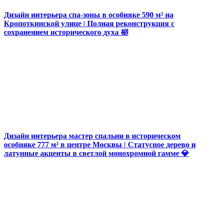
Дизайн интерьера спа-зоны в особняке 590 м² на
Кропоткинской улице | Полная реконструкция с
сохранением исторического духа 🛀
Дизайн интерьера мастер спальни в историческом
особняке 777 м² в центре Москвы | Статусное дерево и
латунные акценты в светлой монохромной гамме 💎