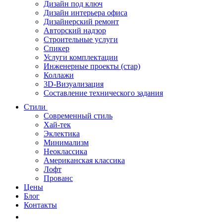
Дизайн под ключ
Дизайн интерьера офиса
Дизайнерский ремонт
Авторский надзор
Строительные услуги
Спикер
Услуги комплектации
Инженерные проекты (стар)
Коллажи
3D-Визуализация
Составление технического задания
Стили
Современный стиль
Хай-тек
Эклектика
Минимализм
Неоклассика
Американская классика
Лофт
Прованс
Цены
Блог
Контакты