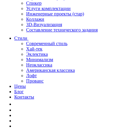
Спикер
Услуги комплектации
Инженерные проекты (стар)
Коллажи
3D-Визуализация
Составление технического задания
Стили
Современный стиль
Хай-тек
Эклектика
Минимализм
Неоклассика
Американская классика
Лофт
Прованс
Цены
Блог
Контакты