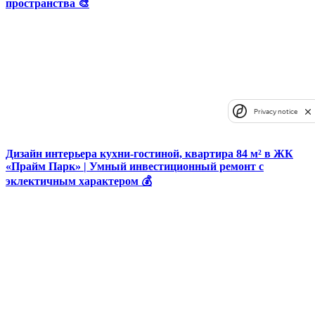
пространства 🎨
Privacy notice
Дизайн интерьера кухни-гостиной, квартира 84 м² в ЖК
«Прайм Парк» | Умный инвестиционный ремонт с
эклектичным характером 💰