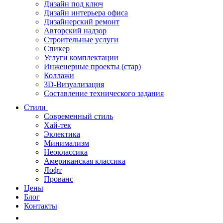
Дизайн под ключ
Дизайн интерьера офиса
Дизайнерский ремонт
Авторский надзор
Строительные услуги
Спикер
Услуги комплектации
Инженерные проекты (стар)
Коллажи
3D-Визуализация
Составление технического задания
Стили
Современный стиль
Хай-тек
Эклектика
Минимализм
Неоклассика
Американская классика
Лофт
Прованс
Цены
Блог
Контакты