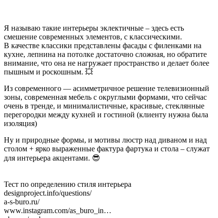
Я называю такие интерьеры эклектичные – здесь есть
смешение современных элементов, с классическими.
В качестве классики представлены фасады с филенками на
кухне, лепнина на потолке достаточно сложная, но обратите
внимание, что она не нагружает пространство и делает более
пышным и роскошным. 💥
Из современного — асимметричное решение телевизионный
зоны, современная мебель с округлыми формами, что сейчас
очень в тренде, и минималистичные, красивые, стеклянные
перегородки между кухней и гостиной (клиенту нужна была
изоляция)
Ну и природные формы, и мотивы люстр над диваном и над
столом + ярко выраженные фактура фартука и стола – служат
для интерьера акцентами. 😎
Тест по определению стиля интерьера
designproject.info/questions/
a-s-buro.ru/
www.instagram.com/as_buro_in…