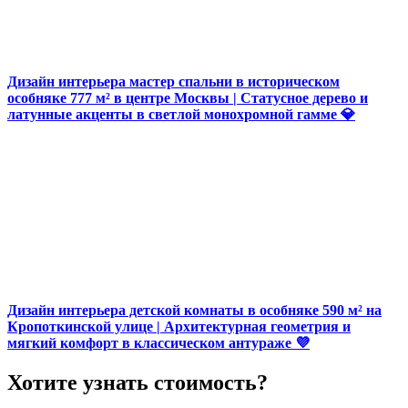
Дизайн интерьера мастер спальни в историческом
особняке 777 м² в центре Москвы | Статусное дерево и
латунные акценты в светлой монохромной гамме 💎
Дизайн интерьера детской комнаты в особняке 590 м² на
Кропоткинской улице | Архитектурная геометрия и
мягкий комфорт в классическом антураже 💜
Хотите узнать стоимость?