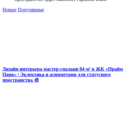
Новые
Популярные
Дизайн интерьера мастер-спальни 84 м² в ЖК «Прайм
Парк» | Эклектика и асимметрия для статусного
пространства 🎨