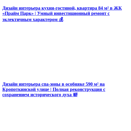
Дизайн интерьера кухни-гостиной, квартира 84 м² в ЖК
«Прайм Парк» | Умный инвестиционный ремонт с
эклектичным характером 💰
Дизайн интерьера спа-зоны в особняке 590 м² на
Кропоткинской улице | Полная реконструкция с
сохранением исторического духа 🛀