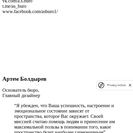
vk.com/a.s.buro
t.me/as_buro
www.facebook.com/asburo1/
Артем Болдырев
Privacy notice
Основатель бюро,
Главный дизайнер
“Я убежден, что Ваша успешность, настроение и
эмоциональное состояние зависят от
пространства, которое Вас окружает. Своей
миссией считаю помощь людям и принесение им
максимальной пользы в понимании того, какое
пространство будет наиболее гармоничным”