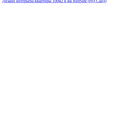
Дизайн интерьера квартиры 100м2 в жк RedSide (Ред Сайд)