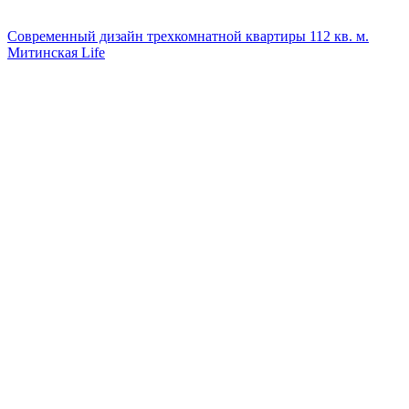
Современный дизайн трехкомнатной квартиры 112 кв. м.
Митинская Life