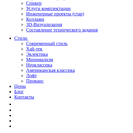
Спикер
Услуги комплектации
Инженерные проекты (стар)
Коллажи
3D-Визуализация
Составление технического задания
Стили
Современный стиль
Хай-тек
Эклектика
Минимализм
Неоклассика
Американская классика
Лофт
Прованс
Цены
Блог
Контакты