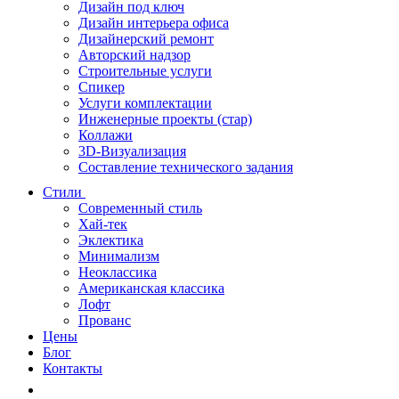
Дизайн под ключ
Дизайн интерьера офиса
Дизайнерский ремонт
Авторский надзор
Строительные услуги
Спикер
Услуги комплектации
Инженерные проекты (стар)
Коллажи
3D-Визуализация
Составление технического задания
Стили
Современный стиль
Хай-тек
Эклектика
Минимализм
Неоклассика
Американская классика
Лофт
Прованс
Цены
Блог
Контакты