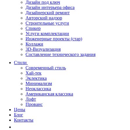
Дизайн под ключ
Дизайн интерьера офиса
Дизайнерский ремонт
Авторский надзор
Строительные услуги
Спикер
Услуги комплектации
Инженерные проекты (стар)
Коллажи
3D-Визуализация
Составление технического задания
Стили
Современный стиль
Хай-тек
Эклектика
Минимализм
Неоклассика
Американская классика
Лофт
Прованс
Цены
Блог
Контакты