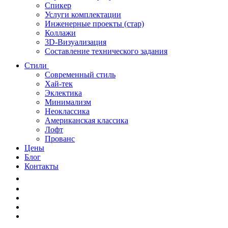
Спикер
Услуги комплектации
Инженерные проекты (стар)
Коллажи
3D-Визуализация
Составление технического задания
Стили
Современный стиль
Хай-тек
Эклектика
Минимализм
Неоклассика
Американская классика
Лофт
Прованс
Цены
Блог
Контакты