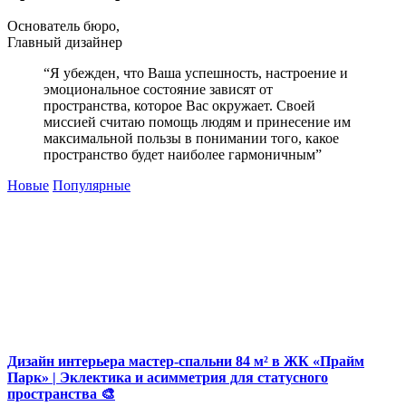
Основатель бюро,
Главный дизайнер
“Я убежден, что Ваша успешность, настроение и
эмоциональное состояние зависят от
пространства, которое Вас окружает. Своей
миссией считаю помощь людям и принесение им
максимальной пользы в понимании того, какое
пространство будет наиболее гармоничным”
Новые
Популярные
Дизайн интерьера мастер-спальни 84 м² в ЖК «Прайм
Парк» | Эклектика и асимметрия для статусного
пространства 🎨