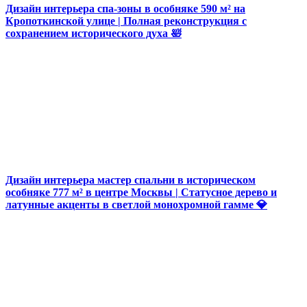
Дизайн интерьера спа-зоны в особняке 590 м² на
Кропоткинской улице | Полная реконструкция с
сохранением исторического духа 🛀
Дизайн интерьера мастер спальни в историческом
особняке 777 м² в центре Москвы | Статусное дерево и
латунные акценты в светлой монохромной гамме 💎