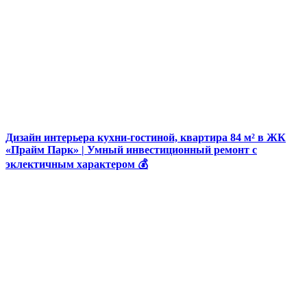
Дизайн интерьера кухни-гостиной, квартира 84 м² в ЖК
«Прайм Парк» | Умный инвестиционный ремонт с
эклектичным характером 💰