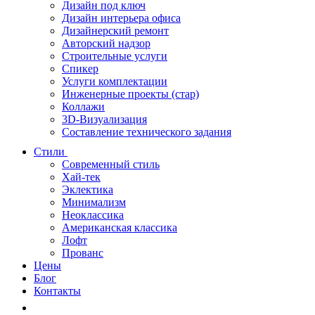
Дизайн под ключ
Дизайн интерьера офиса
Дизайнерский ремонт
Авторский надзор
Строительные услуги
Спикер
Услуги комплектации
Инженерные проекты (стар)
Коллажи
3D-Визуализация
Составление технического задания
Стили
Современный стиль
Хай-тек
Эклектика
Минимализм
Неоклассика
Американская классика
Лофт
Прованс
Цены
Блог
Контакты