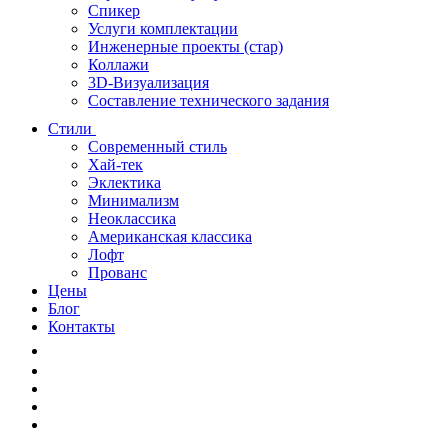
Спикер
Услуги комплектации
Инженерные проекты (стар)
Коллажи
3D-Визуализация
Составление технического задания
Стили
Современный стиль
Хай-тек
Эклектика
Минимализм
Неоклассика
Американская классика
Лофт
Прованс
Цены
Блог
Контакты