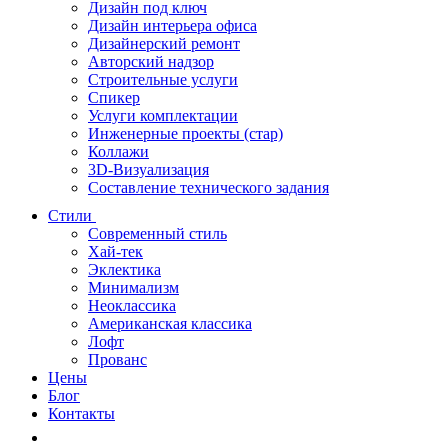
Дизайн под ключ
Дизайн интерьера офиса
Дизайнерский ремонт
Авторский надзор
Строительные услуги
Спикер
Услуги комплектации
Инженерные проекты (стар)
Коллажи
3D-Визуализация
Составление технического задания
Стили
Современный стиль
Хай-тек
Эклектика
Минимализм
Неоклассика
Американская классика
Лофт
Прованс
Цены
Блог
Контакты