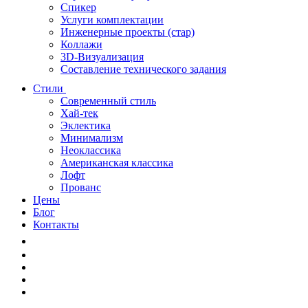
Спикер
Услуги комплектации
Инженерные проекты (стар)
Коллажи
3D-Визуализация
Составление технического задания
Стили
Современный стиль
Хай-тек
Эклектика
Минимализм
Неоклассика
Американская классика
Лофт
Прованс
Цены
Блог
Контакты