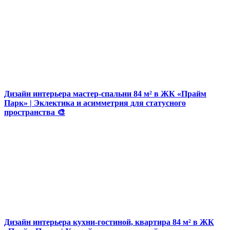
Дизайн интерьера мастер-спальни 84 м² в ЖК «Прайм
Парк» | Эклектика и асимметрия для статусного
пространства 🎨
Дизайн интерьера кухни-гостиной, квартира 84 м² в ЖК