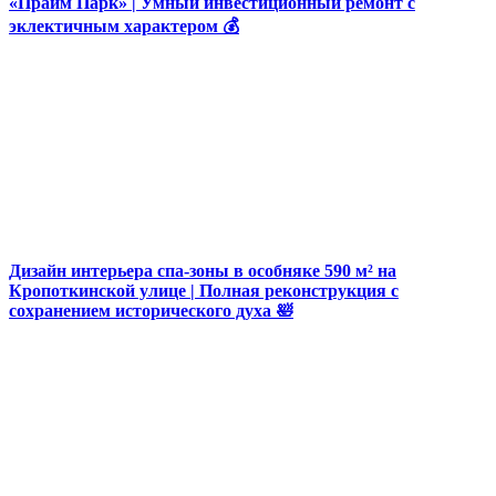
«Прайм Парк» | Умный инвестиционный ремонт с
эклектичным характером 💰
Дизайн интерьера спа-зоны в особняке 590 м² на
Кропоткинской улице | Полная реконструкция с
сохранением исторического духа 🛀