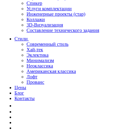
Спикер
Услуги комплектации
Инженерные проекты (стар)
Коллажи
3D-Визуализация
Составление технического задания
Стили
Современный стиль
Хай-тек
Эклектика
Минимализм
Неоклассика
Американская классика
Лофт
Прованс
Цены
Блог
Контакты