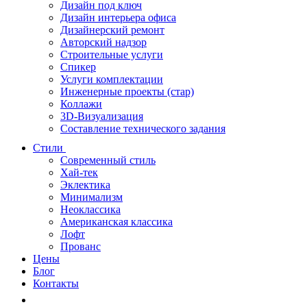
Дизайн под ключ
Дизайн интерьера офиса
Дизайнерский ремонт
Авторский надзор
Строительные услуги
Спикер
Услуги комплектации
Инженерные проекты (стар)
Коллажи
3D-Визуализация
Составление технического задания
Стили
Современный стиль
Хай-тек
Эклектика
Минимализм
Неоклассика
Американская классика
Лофт
Прованс
Цены
Блог
Контакты