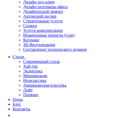
Дизайн под ключ
Дизайн интерьера офиса
Дизайнерский ремонт
Авторский надзор
Строительные услуги
Спикер
Услуги комплектации
Инженерные проекты (стар)
Коллажи
3D-Визуализация
Составление технического задания
Стили
Современный стиль
Хай-тек
Эклектика
Минимализм
Неоклассика
Американская классика
Лофт
Прованс
Цены
Блог
Контакты