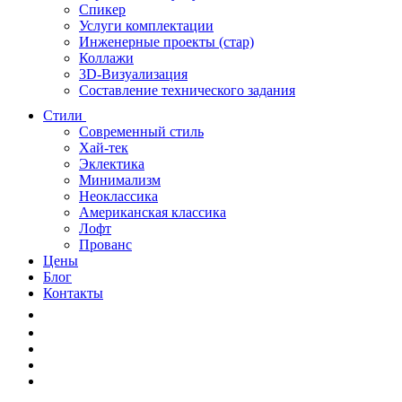
Спикер
Услуги комплектации
Инженерные проекты (стар)
Коллажи
3D-Визуализация
Составление технического задания
Стили
Современный стиль
Хай-тек
Эклектика
Минимализм
Неоклассика
Американская классика
Лофт
Прованс
Цены
Блог
Контакты