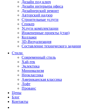
Дизайн под ключ
Дизайн интерьера офиса
Дизайнерский ремонт
Авторский надзор
Строительные услуги
Спикер
Услуги комплектации
Инженерные проекты (стар)
Коллажи
3D-Визуализация
Составление технического задания
Стили
Современный стиль
Хай-тек
Эклектика
Минимализм
Неоклассика
Американская классика
Лофт
Прованс
Цены
Блог
Контакты