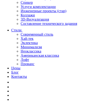
Спикер
Услуги комплектации
Инженерные проекты (стар)
Коллажи
3D-Визуализация
Составление технического задания
Стили
Современный стиль
Хай-тек
Эклектика
Минимализм
Неоклассика
Американская классика
Лофт
Прованс
Цены
Блог
Контакты