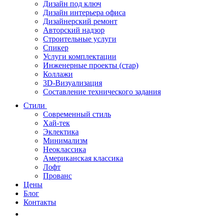
Дизайн под ключ
Дизайн интерьера офиса
Дизайнерский ремонт
Авторский надзор
Строительные услуги
Спикер
Услуги комплектации
Инженерные проекты (стар)
Коллажи
3D-Визуализация
Составление технического задания
Стили
Современный стиль
Хай-тек
Эклектика
Минимализм
Неоклассика
Американская классика
Лофт
Прованс
Цены
Блог
Контакты