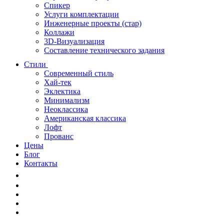
Спикер
Услуги комплектации
Инженерные проекты (стар)
Коллажи
3D-Визуализация
Составление технического задания
Стили
Современный стиль
Хай-тек
Эклектика
Минимализм
Неоклассика
Американская классика
Лофт
Прованс
Цены
Блог
Контакты