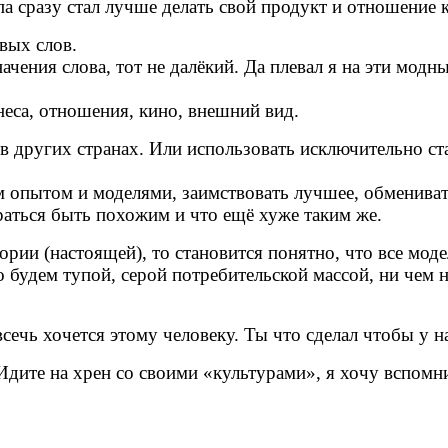
ипа сразу стал лучше делать свой продукт и отношени
овых слов.
начения слова, тот не далёкий. Да плевал я на эти модн
знеса, отношения, кино, внешний вид.
ь в других странах. Или использовать исключительно ст
м опытом и моделями, заимствовать лучшее, обменива
араться быть похожим и что ещё хуже таким же.
ории (настоящей), то становится понятно, что все мод
о будем тупой, серой потребительской массой, ни чем
 всечь хочется этому человеку. Ты что сделал чтобы у 
. Идите на хрен со своими «культурами», я хочу вспом