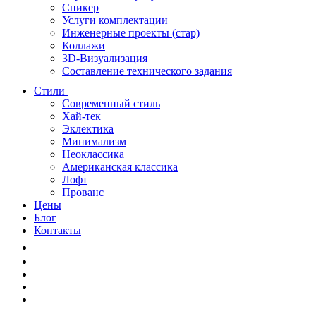
Спикер
Услуги комплектации
Инженерные проекты (стар)
Коллажи
3D-Визуализация
Составление технического задания
Стили
Современный стиль
Хай-тек
Эклектика
Минимализм
Неоклассика
Американская классика
Лофт
Прованс
Цены
Блог
Контакты