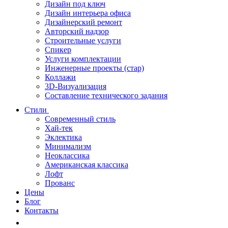
Дизайн под ключ
Дизайн интерьера офиса
Дизайнерский ремонт
Авторский надзор
Строительные услуги
Спикер
Услуги комплектации
Инженерные проекты (стар)
Коллажи
3D-Визуализация
Составление технического задания
Стили
Современный стиль
Хай-тек
Эклектика
Минимализм
Неоклассика
Американская классика
Лофт
Прованс
Цены
Блог
Контакты