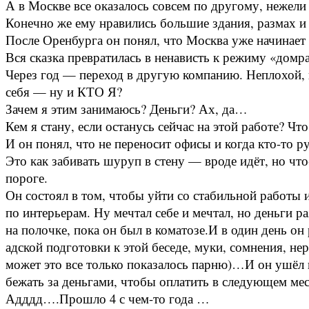
А в Москве все оказалось совсем по другому, нежели
Конечно же ему нравились большие здания, размах и д
После Оренбурга он понял, что Москва уже начинает 
Вся сказка превратилась в ненависть к режиму «до
Через год — переход в другую компанию. Неплохой, к
себя — ну и КТО Я?
Зачем я этим занимаюсь? Деньги? Ах, да…
Кем я стану, если останусь сейчас на этой работе? Чт
И он понял, что не переносит офисы и когда кто-то р
Это как забивать шуруп в стену — вроде идёт, но чт
пороге.
Он состоял в том, чтобы уйти со стабильной работы и
по интерьерам. Ну мечтал себе и мечтал, но деньги р
на полочке, пока он был в коматозе.И в один день о
адской подготовки к этой беседе, муки, сомнения, н
может это все только показалось парню)…
И он ушёл 
бежать за деньгами, чтобы оплатить в следующем меся
Адддд….
Прошло 4 с чем-то года …