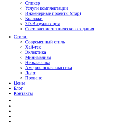
Спикер
Услуги комплектации
Инженерные проекты (стар)
Коллажи
3D-Визуализация
Составление технического задания
Стили
Современный стиль
Хай-тек
Эклектика
Минимализм
Неоклассика
Американская классика
Лофт
Прованс
Цены
Блог
Контакты