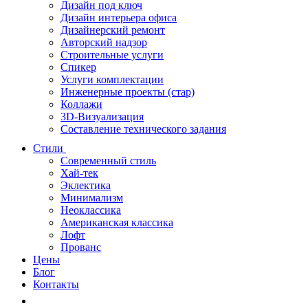
Дизайн под ключ
Дизайн интерьера офиса
Дизайнерский ремонт
Авторский надзор
Строительные услуги
Спикер
Услуги комплектации
Инженерные проекты (стар)
Коллажи
3D-Визуализация
Составление технического задания
Стили
Современный стиль
Хай-тек
Эклектика
Минимализм
Неоклассика
Американская классика
Лофт
Прованс
Цены
Блог
Контакты