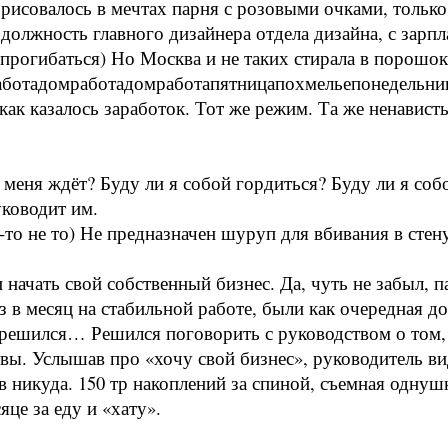
 рисовалось в мечтах парня с розовыми очками, тольк
олжность главного дизайнера отдела дизайна, с зарпла
прогибаться) Но Москва и не таких стирала в порошок
мработадомработадомработапятницапохмельепонедельни
ак казалось заработок. Тот же режим. Та же ненависть
о меня ждёт? Буду ли я собой гордиться? Буду ли я соб
уководит им.
о-то не то) Не предназначен шуруп для вбивания в ст
 начать свой собственный бизнес. Да, чуть не забыл, 
аз в месяц на стабильной работе, были как очередная д
н решился… Решился поговорить с руководством о том, 
ервы. Услышав про «хочу свой бизнес», руководитель в
в никуда. 150 тр накоплений за спиной, съемная однушк
це за еду и «хату».