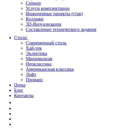
Спикер
Услуги комплектации
Инженерные проекты (стар)
Коллажи
3D-Визуализация
Составление технического задания
Стили
Современный стиль
Хай-тек
Эклектика
Минимализм
Неоклассика
Американская классика
Лофт
Прованс
Цены
Блог
Контакты