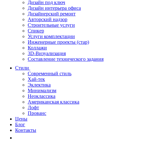
Дизайн под ключ
Дизайн интерьера офиса
Дизайнерский ремонт
Авторский надзор
Строительные услуги
Спикер
Услуги комплектации
Инженерные проекты (стар)
Коллажи
3D-Визуализация
Составление технического задания
Стили
Современный стиль
Хай-тек
Эклектика
Минимализм
Неоклассика
Американская классика
Лофт
Прованс
Цены
Блог
Контакты