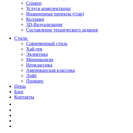
Спикер
Услуги комплектации
Инженерные проекты (стар)
Коллажи
3D-Визуализация
Составление технического задания
Стили
Современный стиль
Хай-тек
Эклектика
Минимализм
Неоклассика
Американская классика
Лофт
Прованс
Цены
Блог
Контакты