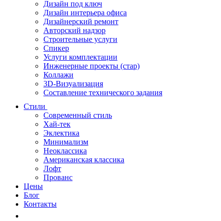
Дизайн под ключ
Дизайн интерьера офиса
Дизайнерский ремонт
Авторский надзор
Строительные услуги
Спикер
Услуги комплектации
Инженерные проекты (стар)
Коллажи
3D-Визуализация
Составление технического задания
Стили
Современный стиль
Хай-тек
Эклектика
Минимализм
Неоклассика
Американская классика
Лофт
Прованс
Цены
Блог
Контакты