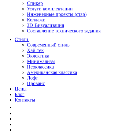
Спикер
Услуги комплектации
Инженерные проекты (стар)
Коллажи
3D-Визуализация
Составление технического задания
Стили
Современный стиль
Хай-тек
Эклектика
Минимализм
Неоклассика
Американская классика
Лофт
Прованс
Цены
Блог
Контакты