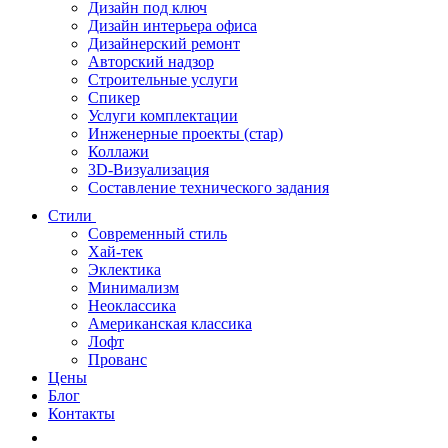
Дизайн под ключ
Дизайн интерьера офиса
Дизайнерский ремонт
Авторский надзор
Строительные услуги
Спикер
Услуги комплектации
Инженерные проекты (стар)
Коллажи
3D-Визуализация
Составление технического задания
Стили
Современный стиль
Хай-тек
Эклектика
Минимализм
Неоклассика
Американская классика
Лофт
Прованс
Цены
Блог
Контакты