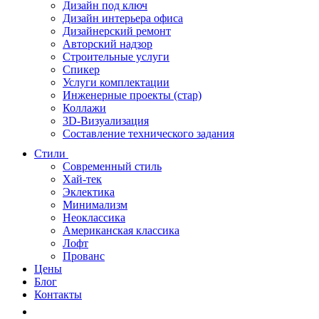
Дизайн под ключ
Дизайн интерьера офиса
Дизайнерский ремонт
Авторский надзор
Строительные услуги
Спикер
Услуги комплектации
Инженерные проекты (стар)
Коллажи
3D-Визуализация
Составление технического задания
Стили
Современный стиль
Хай-тек
Эклектика
Минимализм
Неоклассика
Американская классика
Лофт
Прованс
Цены
Блог
Контакты