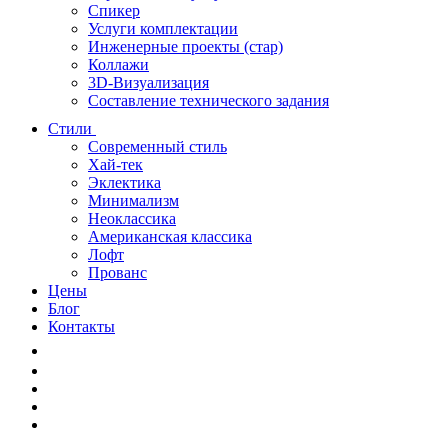
Спикер
Услуги комплектации
Инженерные проекты (стар)
Коллажи
3D-Визуализация
Составление технического задания
Стили
Современный стиль
Хай-тек
Эклектика
Минимализм
Неоклассика
Американская классика
Лофт
Прованс
Цены
Блог
Контакты