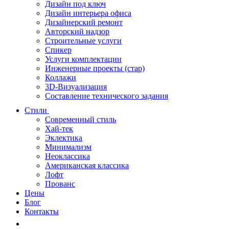
Дизайн под ключ
Дизайн интерьера офиса
Дизайнерский ремонт
Авторский надзор
Строительные услуги
Спикер
Услуги комплектации
Инженерные проекты (стар)
Коллажи
3D-Визуализация
Составление технического задания
Стили
Современный стиль
Хай-тек
Эклектика
Минимализм
Неоклассика
Американская классика
Лофт
Прованс
Цены
Блог
Контакты