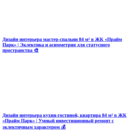
Дизайн интерьера мастер-спальни 84 м² в ЖК «Прайм
Парк» | Эклектика и асимметрия для статусного
пространства 🎨
Дизайн интерьера кухни-гостиной, квартира 84 м² в ЖК
«Прайм Парк» | Умный инвестиционный ремонт с
эклектичным характером 💰