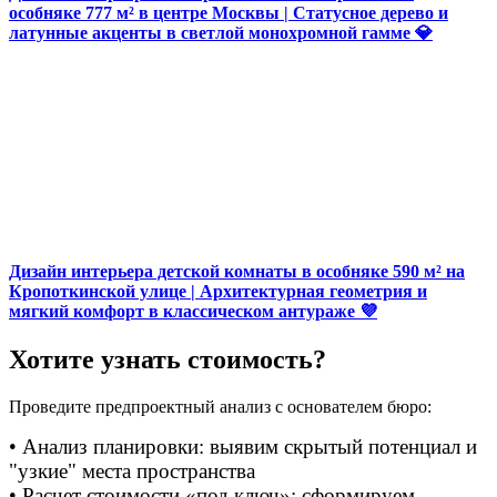
особняке 777 м² в центре Москвы | Статусное дерево и
латунные акценты в светлой монохромной гамме 💎
Дизайн интерьера детской комнаты в особняке 590 м² на
Кропоткинской улице | Архитектурная геометрия и
мягкий комфорт в классическом антураже 💜
Хотите узнать стоимость?
Проведите предпроектный анализ с основателем бюро:
• Анализ планировки: выявим скрытый потенциал и
"узкие" места пространства
• Расчет стоимости «под ключ»: сформируем