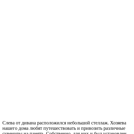
Слева от дивана расположился небольшой стеллаж. Хозяева
нашего дома любят путешествовать и привозить различные
сувениры на память. Собственно, для них и был установлен