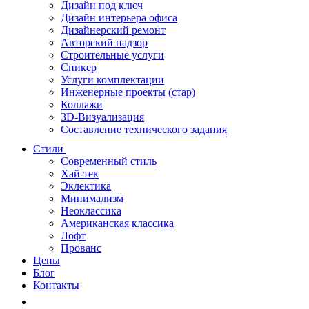
Дизайн под ключ
Дизайн интерьера офиса
Дизайнерский ремонт
Авторский надзор
Строительные услуги
Спикер
Услуги комплектации
Инженерные проекты (стар)
Коллажи
3D-Визуализация
Составление технического задания
Стили
Современный стиль
Хай-тек
Эклектика
Минимализм
Неоклассика
Американская классика
Лофт
Прованс
Цены
Блог
Контакты