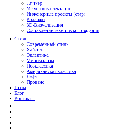
Спикер
Услуги комплектации
Инженерные проекты (стар)
Коллажи
3D-Визуализация
Составление технического задания
Стили
Современный стиль
Хай-тек
Эклектика
Минимализм
Неоклассика
Американская классика
Лофт
Прованс
Цены
Блог
Контакты