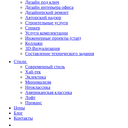
Дизайн под ключ
Дизайн интерьера офиса
Дизайнерский ремонт
Авторский надзор
Строительные услуги
Спикер
Услуги комплектации
Инженерные проекты (стар)
Коллажи
3D-Визуализация
Составление технического задания
Стили
Современный стиль
Хай-тек
Эклектика
Минимализм
Неоклассика
Американская классика
Лофт
Прованс
Цены
Блог
Контакты