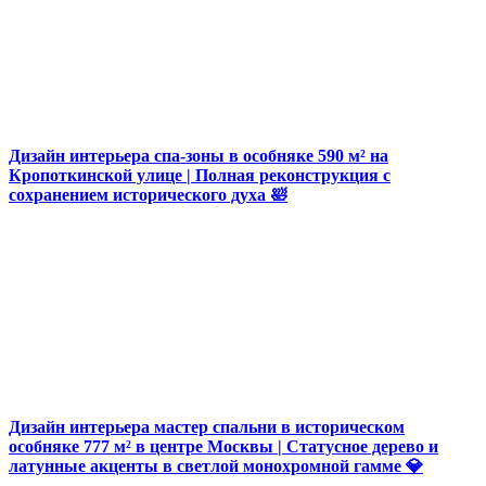
Дизайн интерьера спа-зоны в особняке 590 м² на
Кропоткинской улице | Полная реконструкция с
сохранением исторического духа 🛀
Дизайн интерьера мастер спальни в историческом
особняке 777 м² в центре Москвы | Статусное дерево и
латунные акценты в светлой монохромной гамме 💎