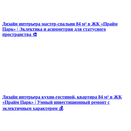
Дизайн интерьера мастер-спальни 84 м² в ЖК «Прайм
Парк» | Эклектика и асимметрия для статусного
пространства 🎨
Дизайн интерьера кухни-гостиной, квартира 84 м² в ЖК
«Прайм Парк» | Умный инвестиционный ремонт с
эклектичным характером 💰