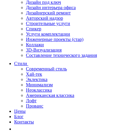
Дизайн под ключ
Дизайн интерьера офиса
Дизайнерский ремонт
Авторский надзор
Строительные услуги
Спикер
Услуги комплектации
Инженерные проекты (стар)
Коллажи
3D-Визуализация
Составление технического задания
Стили
Современный стиль
Хай-тек
Эклектика
Минимализм
Неоклассика
Американская классика
Лофт
Прованс
Цены
Блог
Контакты