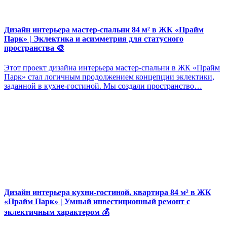
Дизайн интерьера мастер-спальни 84 м² в ЖК «Прайм
Парк» | Эклектика и асимметрия для статусного
пространства 🎨
Этот проект дизайна интерьера мастер-спальни в ЖК «Прайм
Парк» стал логичным продолжением концепции эклектики,
заданной в кухне-гостиной. Мы создали пространство…
Дизайн интерьера кухни-гостиной, квартира 84 м² в ЖК
«Прайм Парк» | Умный инвестиционный ремонт с
эклектичным характером 💰