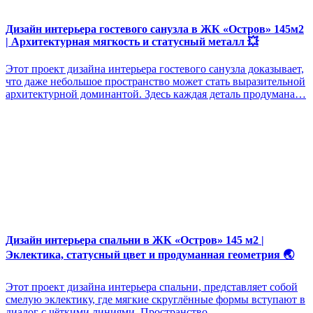
Дизайн интерьера гостевого санузла в ЖК «Остров» 145м2
| Архитектурная мягкость и статусный металл 💥
Этот проект дизайна интерьера гостевого санузла доказывает,
что даже небольшое пространство может стать выразительной
архитектурной доминантой. Здесь каждая деталь продумана…
Дизайн интерьера спальни в ЖК «Остров» 145 м2 |
Эклектика, статусный цвет и продуманная геометрия 🌏
Этот проект дизайна интерьера спальни, представляет собой
смелую эклектику, где мягкие скруглённые формы вступают в
диалог с чёткими линиями. Пространство…