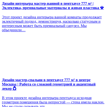
Дизайн интерьера мастер-ванной в пентхаусе 777 м² |
Эклектика, премиальные материалы и живая пластика 💎
Этот проект дизайна интерьера ванной комнаты продолжает
эклектичный подход, демонстрируя, насколько статусным и
интересным может быть премиальный санузел. Мы
объединили…
Дизайн мастер-спальни в пентхаусе 777 м² в центре
Москвы | Работа со сложной геометрией и акцентный
декор 💍
В этом проекте дизайна интерьера пентхауса исходная
геометрия помещения была непростой — стена имела наклон.
Мы не стали скрывать эту…