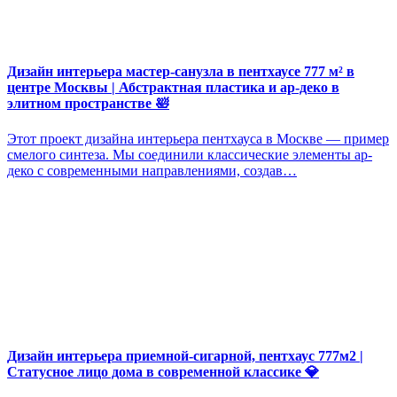
Дизайн интерьера мастер-санузла в пентхаусе 777 м² в
центре Москвы | Абстрактная пластика и ар-деко в
элитном пространстве 🛀
Этот проект дизайна интерьера пентхауса в Москве — пример
смелого синтеза. Мы соединили классические элементы ар-
деко с современными направлениями, создав…
Дизайн интерьера приемной-сигарной, пентхаус 777м2 |
Статусное лицо дома в современной классике 💎