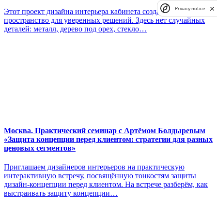
Privacy notice
Этот проект дизайна интерьера кабинета создавался как
пространство для уверенных решений. Здесь нет случайных
деталей: металл, дерево под орех, стекло…
Москва. Практический семинар с Артёмом Болдыревым
«Защита концепции перед клиентом: стратегии для разных
ценовых сегментов»
Приглашаем дизайнеров интерьеров на практическую
интерактивную встречу, посвящённую тонкостям защиты
дизайн‑концепции перед клиентом. На встрече разберём, как
выстраивать защиту концепции…