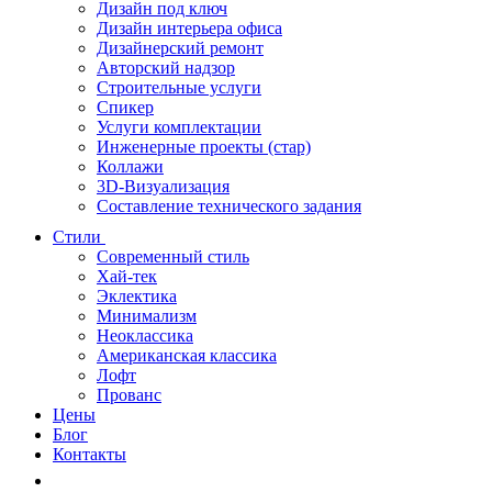
Дизайн под ключ
Дизайн интерьера офиса
Дизайнерский ремонт
Авторский надзор
Строительные услуги
Спикер
Услуги комплектации
Инженерные проекты (стар)
Коллажи
3D-Визуализация
Составление технического задания
Стили
Современный стиль
Хай-тек
Эклектика
Минимализм
Неоклассика
Американская классика
Лофт
Прованс
Цены
Блог
Контакты