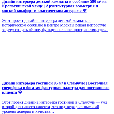
Дизайн интерьера детской комнаты в особняке 590 м² на
Кропоткинской улице | Архитектурная геометрия и
мягкий комфорт в классическом антураже 💜
Этот проект дизайна интерьера детской комнаты в
историческом особняке в центре Москвы решал непростую
задачу: создать лёгкое, функциональное пространство, где…
Дизайн интерьера гостиной 95 м² в Стамбуле | Восточная
специфика и богатая фактурная палитра для постоянного
клиента 💎
Этот проект дизайна интерьера гостиной в Стамбуле — уже
второй для нашего клиента, что подтверждает высокий
уровень доверия и качества…