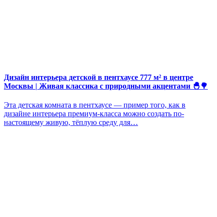
Дизайн интерьера детской в пентхаусе 777 м² в центре
Москвы | Живая классика с природными акцентами 🐣🌳
Эта детская комната в пентхаусе — пример того, как в
дизайне интерьера премиум-класса можно создать по-
настоящему живую, тёплую среду для…