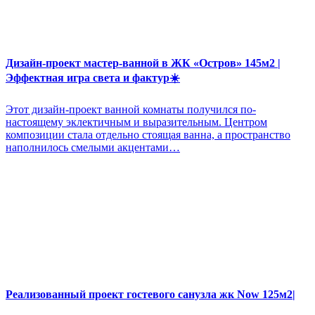
Дизайн-проект мастер-ванной в ЖК «Остров» 145м2 |
Эффектная игра света и фактур☀️
Этот дизайн-проект ванной комнаты получился по-
настоящему эклектичным и выразительным. Центром
композиции стала отдельно стоящая ванна, а пространство
наполнилось смелыми акцентами…
Реализованный проект гостевого санузла жк Now 125м2|