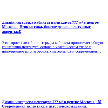
Дизайн интерьера кабинета в пентхаусе 777 м² в центре
Москвы | Неоклассика, богатое дерево и латунные
акценты💰
Этот проект дизайна интерьера кабинета продолжает общую
концепцию пентхауса: основа в классическом стиле с
наполнением из благородных материалов и современной…
Дизайн интерьера пентхауса 777 м² в центре Москвы | 😎
Современная эклектика в историческом здании.