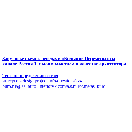
Закулисье съёмок передачи «Большие Перемены» на
канале Россия 1, с моим участием в качестве архитектора.
Тест по определению стиля
интерьераdesignproject.info/questions/a-s-
buro.ru/@as_buro_interiorvk.com/a.s.burot.me/as_buro