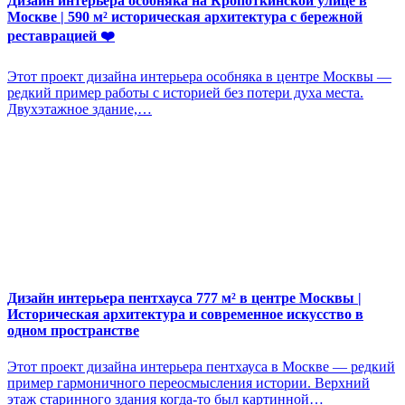
Дизайн интерьера особняка на Кропоткинской улице в
Москве | 590 м² историческая архитектура с бережной
реставрацией ❤️
Этот проект дизайна интерьера особняка в центре Москвы —
редкий пример работы с историей без потери духа места.
Двухэтажное здание,…
Дизайн интерьера пентхауса 777 м² в центре Москвы |
Историческая архитектура и современное искусство в
одном пространстве
Этот проект дизайна интерьера пентхауса в Москве — редкий
пример гармоничного переосмысления истории. Верхний
этаж старинного здания когда-то был картинной…