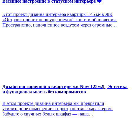
Весеннее настроение в статусном интерьере ❤️
Этот проект дизайна интерьера квартиры 145 м² в ЖК
«Остров» пропитан ощущением лёгкости и обновления.
Пространство, наполненное воздухом через огромные…
Дизайн постирочной в квартире жк Now 125м2| | Эстетика
и функциональность без компромиссов
В этом проекте дизайна интерьера мы превратили
утилитарное помещение в пространство с характером.
Забудьте о скучных белых шкафах — наша…