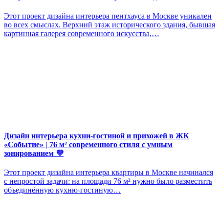
Этот проект дизайна интерьера пентхауса в Москве уникален
во всех смыслах. Верхний этаж исторического здания, бывшая
картинная галерея современного искусства,…
Дизайн интерьера кухни-гостиной и прихожей в ЖК
«Событие» | 76 м² современного стиля с умным
зонированием 💜
Этот проект дизайна интерьера квартиры в Москве начинался
с непростой задачи: на площади 76 м² нужно было разместить
объединённую кухню-гостиную…