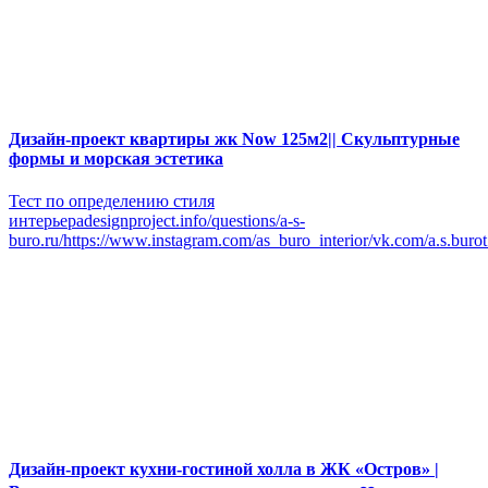
Дизайн-проект квартиры жк Now 125м2|| Скульптурные
формы и морская эстетика
Тест по определению стиля
интерьераdesignproject.info/questions/a-s-
buro.ru/https://www.instagram.com/as_buro_interior/vk.com/a.s.buro
Дизайн-проект кухни-гостиной холла в ЖК «Остров» |