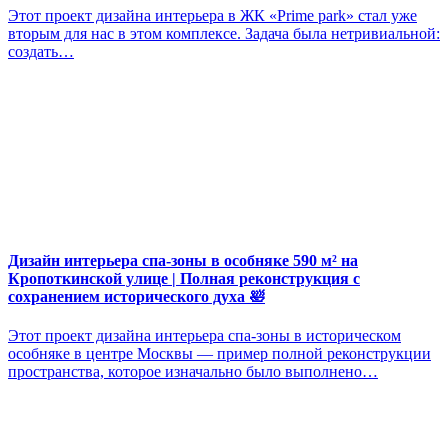
Этот проект дизайна интерьера в ЖК «Prime park» стал уже
вторым для нас в этом комплексе. Задача была нетривиальной:
создать…
Дизайн интерьера спа-зоны в особняке 590 м² на
Кропоткинской улице | Полная реконструкция с
сохранением исторического духа 🛀
Этот проект дизайна интерьера спа-зоны в историческом
особняке в центре Москвы — пример полной реконструкции
пространства, которое изначально было выполнено…