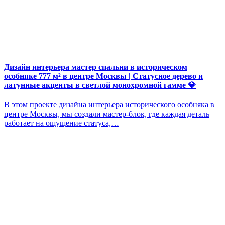
Дизайн интерьера мастер спальни в историческом
особняке 777 м² в центре Москвы | Статусное дерево и
латунные акценты в светлой монохромной гамме 💎
В этом проекте дизайна интерьера исторического особняка в
центре Москвы, мы создали мастер-блок, где каждая деталь
работает на ощущение статуса,…