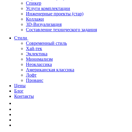
Спикер
Услуги комплектации
Инженерные проекты (стар)
Коллажи
3D-Визуализация
Составление технического задания
Стили
Современный стиль
Хай-тек
Эклектика
Минимализм
Неоклассика
Американская классика
Лофт
Прованс
Цены
Блог
Контакты