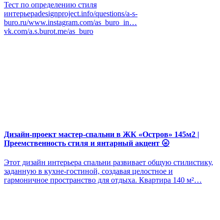
Тест по определению стиля
интерьераdesignproject.info/questions/a-s-
buro.ru/www.instagram.com/as_buro_in…
vk.com/a.s.burot.me/as_buro
Дизайн-проект мастер-спальни в ЖК «Остров» 145м2 |
Преемственность стиля и янтарный акцент 🌝
Этот дизайн интерьера спальни развивает общую стилистику,
заданную в кухне-гостиной, создавая целостное и
гармоничное пространство для отдыха. Квартира 140 м²…