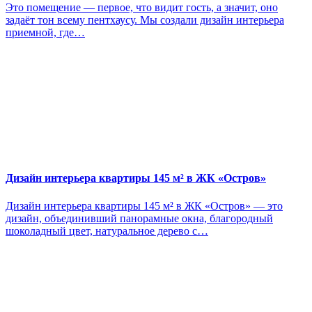
Это помещение — первое, что видит гость, а значит, оно
задаёт тон всему пентхаусу. Мы создали дизайн интерьера
приемной, где…
Дизайн интерьера квартиры 145 м² в ЖК «Остров»
Дизайн интерьера квартиры 145 м² в ЖК «Остров» — это
дизайн, объединивший панорамные окна, благородный
шоколадный цвет, натуральное дерево с…