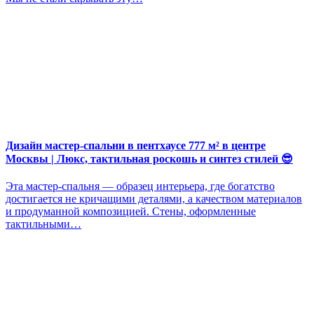
Дизайн мастер-спальни в пентхаусе 777 м² в центре
Москвы | Люкс, тактильная роскошь и синтез стилей 😎
Эта мастер-спальня — образец интерьера, где богатство
достигается не кричащими деталями, а качеством материалов
и продуманной композицией. Стены, оформленные
тактильными…