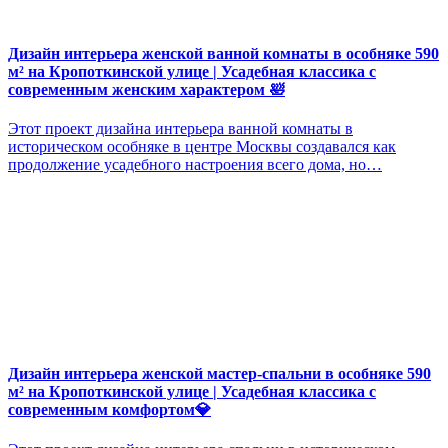
Дизайн интерьера женской ванной комнаты в особняке 590
м² на Кропоткинской улице | Усадебная классика с
современным женским характером 🛀
Этот проект дизайна интерьера ванной комнаты в
историческом особняке в центре Москвы создавался как
продолжение усадебного настроения всего дома, но…
Дизайн интерьера женской мастер-спальни в особняке 590
м² на Кропоткинской улице | Усадебная классика с
современным комфортом💎