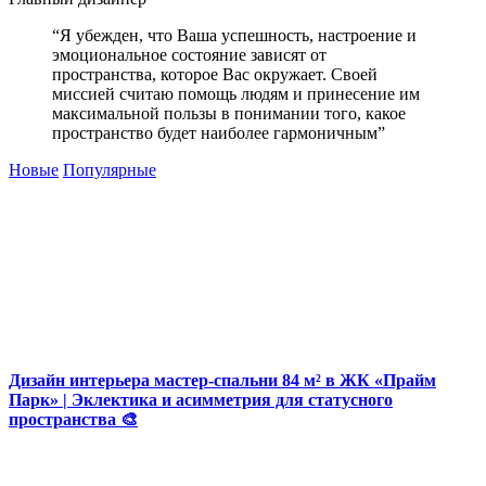
“Я убежден, что Ваша успешность, настроение и
эмоциональное состояние зависят от
пространства, которое Вас окружает. Своей
миссией считаю помощь людям и принесение им
максимальной пользы в понимании того, какое
пространство будет наиболее гармоничным”
Новые
Популярные
Дизайн интерьера мастер-спальни 84 м² в ЖК «Прайм
Парк» | Эклектика и асимметрия для статусного
пространства 🎨