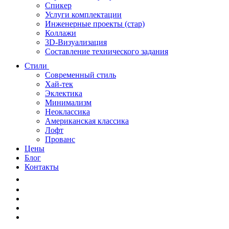
Спикер
Услуги комплектации
Инженерные проекты (стар)
Коллажи
3D-Визуализация
Составление технического задания
Стили
Современный стиль
Хай-тек
Эклектика
Минимализм
Неоклассика
Американская классика
Лофт
Прованс
Цены
Блог
Контакты