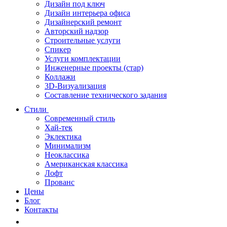
Дизайн под ключ
Дизайн интерьера офиса
Дизайнерский ремонт
Авторский надзор
Строительные услуги
Спикер
Услуги комплектации
Инженерные проекты (стар)
Коллажи
3D-Визуализация
Составление технического задания
Стили
Современный стиль
Хай-тек
Эклектика
Минимализм
Неоклассика
Американская классика
Лофт
Прованс
Цены
Блог
Контакты