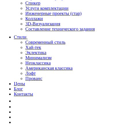
Спикер
Услуги комплектации
Инженерные проекты (стар)
Коллажи
3D-Визуализация
Составление технического задания
Стили
Современный стиль
Хай-тек
Эклектика
Минимализм
Неоклассика
Американская классика
Лофт
Прованс
Цены
Блог
Контакты