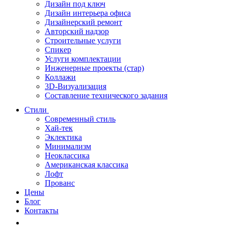
Дизайн под ключ
Дизайн интерьера офиса
Дизайнерский ремонт
Авторский надзор
Строительные услуги
Спикер
Услуги комплектации
Инженерные проекты (стар)
Коллажи
3D-Визуализация
Составление технического задания
Стили
Современный стиль
Хай-тек
Эклектика
Минимализм
Неоклассика
Американская классика
Лофт
Прованс
Цены
Блог
Контакты