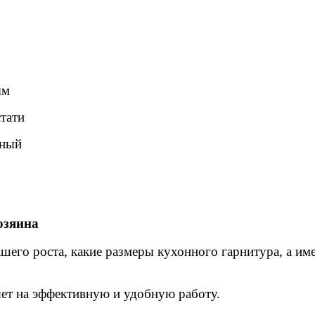
ым
стати
бный
озяина
шего роста, какие размеры кухонного гарнитура, а им
ет на эффективную и удобную работу.